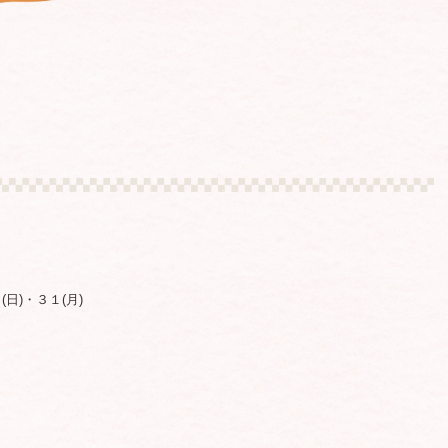
(日)・３１(月)